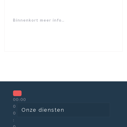
Binnenkort meer info..
00:00
0
Onze diensten
0
:
0