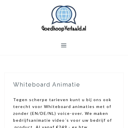
S
k
i
p
t
o
c
o
n
t
e
n
Whiteboard Animatie
t
Tegen scherpe tarieven kunt u bij ons ook
terecht voor Whiteboard animaties met of
zonder (EN/DE/NL) voice-over. We maken
bedrijfsanimatie video´s voor uw bedrijf of
product. Al vanaf €249,- ex.btw