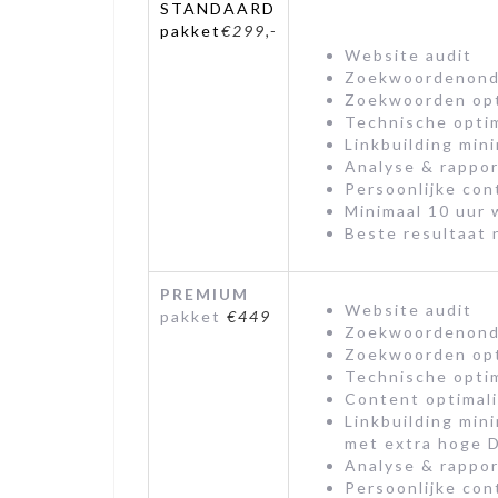
STANDAARD
pakket
€299,-
Website audit
Zoekwoordenond
Zoekwoorden opt
Technische optim
Linkbuilding min
Analyse & rappor
Persoonlijke con
Minimaal 10 uur
Beste resultaat
PREMIUM
Website audit
pakket
€449
Zoekwoordenond
Zoekwoorden opt
Technische optim
Content optimali
Linkbuilding min
met extra hoge 
Analyse & rappor
Persoonlijke con