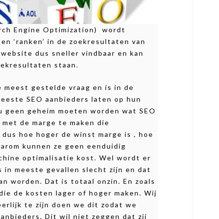
rch Engine Optimization) wordt
en ‘ranken’ in de zoekresultaten van
 website dus sneller vindbaar en kan
oekresultaten staan.
e meest gestelde vraag en is in de
meeste SEO aanbieders laten op hun
zou geen geheim moeten worden wat SEO
t met de marge te maken die
 dus hoe hoger de winst marge is , hoe
Daarom kunnen ze geen eenduidig
ine optimalisatie kost. Wel wordt er
in meeste gevallen slecht zijn en dat
 worden. Dat is totaal onzin. En zoals
die de kosten lager of hoger maken. Wij
rlijk te zijn doen we dit zodat we
nbieders. Dit wil niet zeggen dat zij