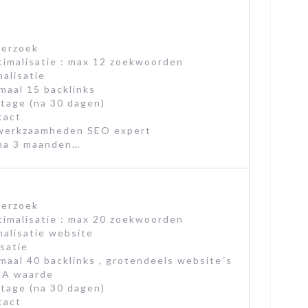
erzoek
imalisatie : max 12 zoekwoorden
alisatie
imaal 15 backlinks
tage (na 30 dagen)
tact
 werkzaamheden SEO expert
 na 3 maanden…
erzoek
imalisatie : max 20 zoekwoorden
alisatie website
satie
imaal 40 backlinks , grotendeels website´s
DA waarde
tage (na 30 dagen)
tact