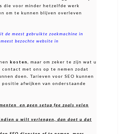
s die voor minder hetzelfde werk
en om te kunnen blijven overleven
it de meest gebruikte zoekmachine in
 meest bezochte website in
nnen
kosten
, maar om zeker te zijn wat u
om contact met ons op te nemen zodat
kunnen doen. Tarieven voor SEO kunnen
e positie afwijken van onderstaande
menten en geen setup fee zoals velen
indien u wilt verlengen, dan doet u dat
den SEO diensten af te nemen, maar