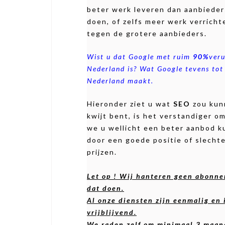
beter werk leveren dan aanbieder
doen, of zelfs meer werk verricht
tegen de grotere aanbieders.
Wist u dat Google met ruim
90%
veru
Nederland is? Wat Google tevens tot
Nederland maakt.
Hieronder ziet u wat
SEO
zou ku
kwijt bent, is het verstandiger 
we u wellicht een beter aanbod 
door een goede positie of slecht
prijzen.
Let op ! Wij hanteren geen abonne
dat doen.
Al onze diensten zijn eenmalig en 
vrijblijvend.
We raden zelf om minimaal 3 maan